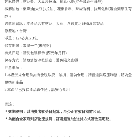
芝麻醬包：芝麻醬、大豆沙拉油、抗氧化劑(混合濃縮生育醇)
椒麻油包：椒麻油(大豆沙拉油、花椒香料、辣椒香料、抗氧化劑(混合濃縮生育
醇))
過敏原資訊：本產品含有芝麻、大豆、含麩質之穀物及其製品
原產地：台灣
淨重：127公克 x 3包
保存期限：常溫一年(未開封)
有效日期：請見包裝標示 (西元年月日)
保存方式：請放於陰涼乾燥處，避免陽光直曬
注意事項：
1.本產品未食用前如有發現瑕疵、破損，請勿食用，請儘速與客服聯繫，將為您
更換新產品
2.本產品已投保產品責任險，請安心食用
備註：
＊效期說明：以消費者收受日起算，至少距有效日期前9
0
日。
＊為配合全家店到店物流規範，訂購超過6盒送貨方式請改選宅配。