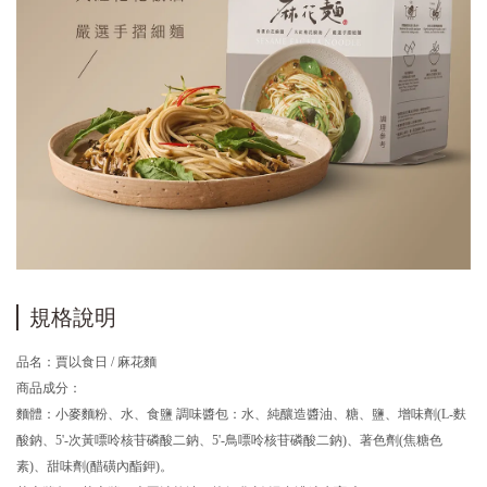
規格說明
品名：賈以食日 / 麻花麵
商品成分：
麵體：小麥麵粉、水、食鹽 調味醬包：水、純釀造醬油、糖、鹽、增味劑(L-麩
酸鈉、5'-次黃嘌呤核苷磷酸二鈉、5'-鳥嘌呤核苷磷酸二鈉)、著色劑(焦糖色
素)、甜味劑(醋磺內酯鉀)。