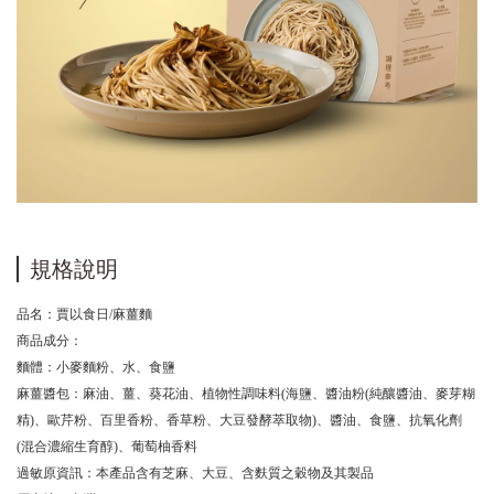
規格說明
品名：賈以食日/麻薑麵
商品成分：
麵體：小麥麵粉、水、食鹽
麻薑醬包：麻油、薑、葵花油、植物性調味料(海鹽、醬油粉(純釀醬油、麥芽糊
精)、歐芹粉、百里香粉、香草粉、大豆發酵萃取物)、醬油、食鹽、抗氧化劑
(混合濃縮生育醇)、葡萄柚香料
過敏原資訊：本產品含有芝麻、大豆、含麩質之穀物及其製品