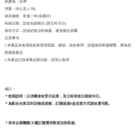
原產地：台灣
淨重：98公克 x 3包
保存期限：常溫一年(未開封)
有效日期：請見包裝標示 (西元年月日)
保存方式：請放於陰涼乾燥處，避免陽光直曬
注意事項：
1.本產品未食用前如有發現瑕疵、破損，請勿食用，請儘速與客服聯繫，將為您
更換新產品
2.本產品已投保產品責任險，請安心食用
備註：
＊效期說明：以消費者收受日起算，至少距有效日期前9
0
日。
＊為配合全家店到店物流規範，訂購超過6盒送貨方式請改選宅配。
＊若有企業團購/大量訂購需求歡迎洽詢客服
。