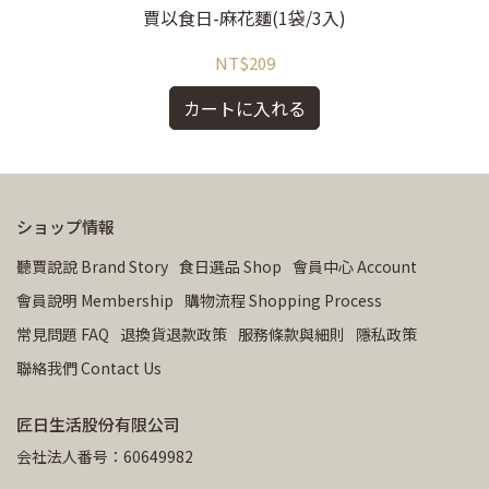
賈以食日-麻花麵(1袋/3入)
NT$209
カートに入れる
ショップ情報
聽賈說說 Brand Story
食日選品 Shop
會員中心 Account
會員說明 Membership
購物流程 Shopping Process
常見問題 FAQ
退換貨退款政策
服務條款與細則
隱私政策
聯絡我們 Contact Us
匠日生活股份有限公司
会社法人番号：60649982