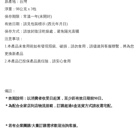
原產地：台灣
淨重：98公克 x 3包
保存期限：常溫一年(未開封)
有效日期：請見包裝標示 (西元年月日)
保存方式：請放於陰涼乾燥處，避免陽光直曬
注意事項：
1.本產品未食用前如有發現瑕疵、破損，請勿食用，請儘速與客服聯繫，將為您
更換新產品
2.本產品已投保產品責任險，請安心食用
備註：
＊效期說明：以消費者收受日起算，至少距有效日期前9
0
日。
＊為配合全家店到店物流規範，訂購超過6盒送貨方式請改選宅配。
＊若有企業團購/大量訂購需求歡迎洽詢客服
。