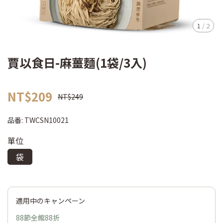
1
/
2
賈以食日-麻薑麵(1袋/3入)
NT$209
NT$249
品番:
TWCSN10021
單位
袋
適用中のキャンペーン
88節全館88折