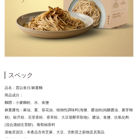
スペック
品名：賈以食日/麻薑麵
商品成分：
麵體：小麥麵粉、水、食鹽
麻薑醬包：麻油、薑、葵花油、植物性調味料(海鹽、醬油粉(純釀醬油、麥芽糊
精)、歐芹粉、百里香粉、香草粉、大豆發酵萃取物)、醬油、食鹽、抗氧化劑
(混合濃縮生育醇)、葡萄柚香料
過敏原資訊：本產品含有芝麻、大豆、含麩質之穀物及其製品