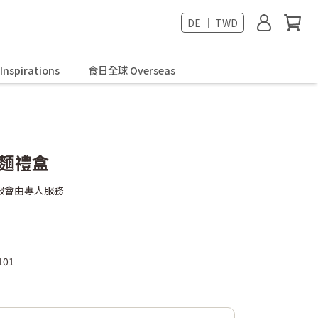
DE ｜ TWD
spirations
食日全球 Overseas
拌麵禮盒
服會由專人服務
101