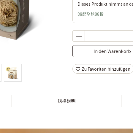
Dieses Produkt nimmt an der
88節全館88折
In den Warenkorb
Zu Favoriten hinzufügen
規格說明