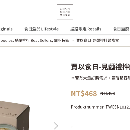
ginals
食日選品 Lifestyle
通路限定 Retails
食日靈感 In
odles
,
銷量排行 Best Sellers
,
寵粉特區
賈以食日-見麵禮拌麵禮盒
賈以食日-見麵禮
＊若有大量訂購需求，請聯繫客
NT$468
NT$498
Produktnummer:
TWCSN1012