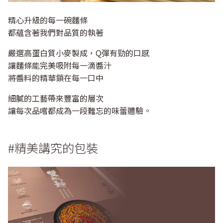
精心升級的每一碗麵條
都蘊含著我們對品質的執著
嚴選高蛋白質小麥製成，Q彈有勁的口感
讓麵條能完美吸附每一滴醬汁
將醬料的精華鎖在每一口中
細膩的工藝帶來豐富的層次
讓每次品嚐都成為一段難忘的味蕾體驗。
#精美講究的包裝