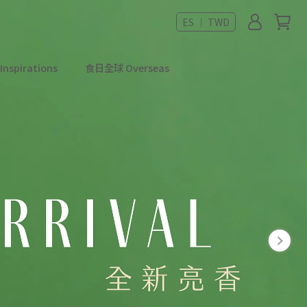
ES ｜ TWD
spirations
食日全球 Overseas