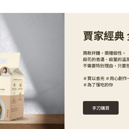
賈家經典
兩款拌麵，兩種個性。
麻花的香濃、麻薑的溫
不需要特別理由，只要
＃賈以食光 ＃用心創作
＃為了懂吃的你
手刀購買