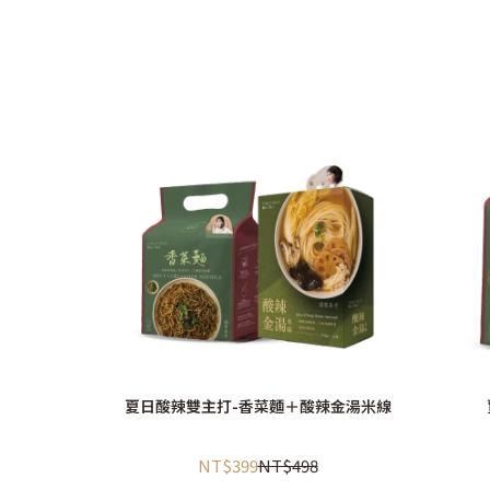
夏日酸辣雙主打-香菜麵＋酸辣金湯米線
NT$399
NT$498