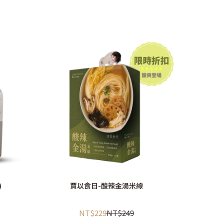
)
賈以食日-酸辣金湯米線
賈以
NT$229
NT$249