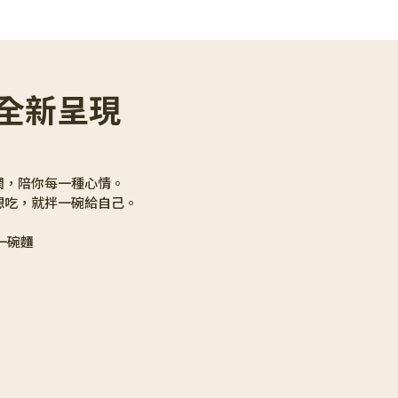
 全新呈現
潤，陪你每一種心情。
想吃，就拌一碗給自己。
一碗麵