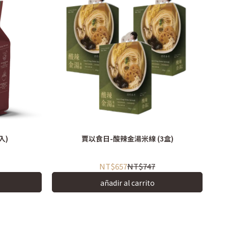
入)
賈以食日-酸辣金湯米線 (3盒)
NT$657
NT$747
añadir al carrito